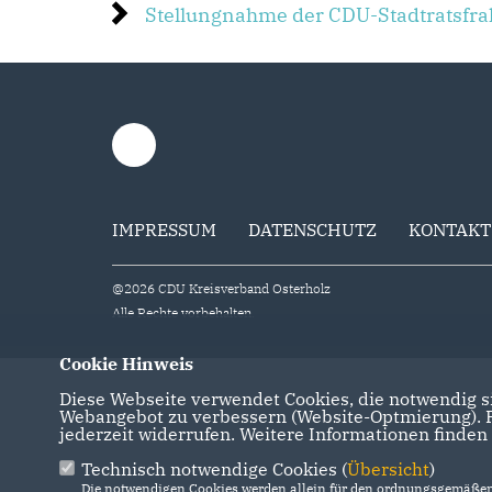
Stellungnahme der CDU-Stadtratsfra
IMPRESSUM
DATENSCHUTZ
KONTAKT
@2026 CDU Kreisverband Osterholz
Alle Rechte vorbehalten.
Cookie Hinweis
Diese Webseite verwendet Cookies, die notwendig si
Webangebot zu verbessern (Website-Optmierung). Fü
jederzeit widerrufen. Weitere Informationen finden
Technisch notwendige Cookies (
Übersicht
)
Die notwendigen Cookies werden allein für den ordnungsgemäßen 