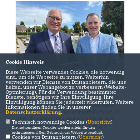
Cookie Hinweis
Diese Webseite verwendet Cookies, die notwendig
sind, um die Webseite zu nutzen. Weiterhin
verwenden wir Dienste von Drittanbietern, die uns
helfen, unser Webangebot zu verbessern (Website-
Optmierung). Für die Verwendung bestimmter
Dienste, benötigen wir Ihre Einwilligung. Ihre
Einwilligung können Sie jederzeit widerrufen. Weitere
Wie der erste Vorsitzende Fritjof Schumacher in
Informationen finden Sie in unserer
Datenschutzerklärung
.
seiner Rede erwähnte, gab es innerhalb dieser 100
Jahre, die mehrere Generationen umfasst, viele
Technisch notwendige Cookies (
Übersicht
)
Herausforderungen, die es zu meistern galt.
Die notwendigen Cookies werden allein für den
ordnungsgemäßen Gebrauch der Webseite benötigt.
Cookies von Drittanbietern (
Übersicht
)
Umso mehr freut es auch uns als CDU-