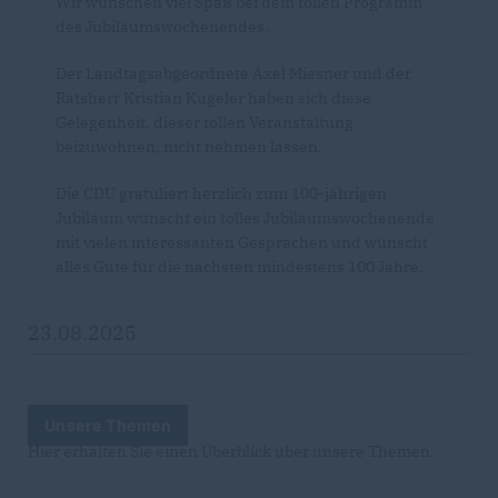
Wir wünschen viel Spaß bei dem tollen Programm
des Jubiläumswochenendes.
Der Landtagsabgeordnete Axel Miesner und der
Ratsherr Kristian Kugeler haben sich diese
Gelegenheit, dieser tollen Veranstaltung
beizuwohnen, nicht nehmen lassen.
Die CDU gratuliert herzlich zum 100-jährigen
Jubiläum wünscht ein tolles Jubiläumswochenende
mit vielen interessanten Gesprächen und wünscht
alles Gute für die nächsten mindestens 100 Jahre.
23.08.2025
Unsere Themen
Hier erhalten Sie einen Überblick über unsere Themen.