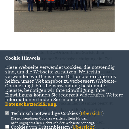
Erstmals lud der CDU-Ortsverband Garlstedt in
Cookie Hinweis
diesem Jahr zu einer Betriebsbesichtigung ein. Ziel
war FAUN in Heilshorn. Wie der Vorstand feststellte,
Diese Webseite verwendet Cookies, die notwendig
ist der Betrieb jedem bekannt, aber doch weiss man
sind, um die Webseite zu nutzen. Weiterhin
verwenden wir Dienste von Drittanbietern, die uns
nicht genau, was dort geschehe. Daher beschloss
helfen, unser Webangebot zu verbessern (Website-
man, sich vor Ort ein Bild zu machen und viele
Optmierung). Für die Verwendung bestimmter
Dienste, benötigen wir Ihre Einwilligung. Ihre
interessierte Garlstedter folgten der Einladung. Bei
Einwilligung können Sie jederzeit widerrufen. Weitere
FAUN angekommen wurde die Garlstedter Gruppe
Informationen finden Sie in unserer
von Viviane Meyer und Maximilian Stamme begrüßt.
Datenschutzerklärung
.
Die beiden erläuterten, dass in Heilshorn 700
Technisch notwendige Cookies (
Übersicht
)
Arbeitnehmer beschäftigt seien und in der
Die notwendigen Cookies werden allein für den
Hauptsache Müllfahrzeuge produziert würden.
ordnungsgemäßen Gebrauch der Webseite benötigt.
Cookies von Drittanbietern (
Übersicht
)
Jeden Tag würden 8-12 fertig gestellte Fahrzeuge